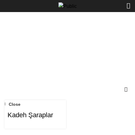
PB0155
Start typing to see products you are looking for.
Kategori
ALL
ÜRÜN
ANA YEMEKELER
13 ÜRÜN
İÇECEKLER
15 ÜRÜN
PIZZALAR
8 ÜRÜN
BURGERLER
8 ÜRÜN
WRAP & TACO & QUESADİLLA
8 ÜRÜN
MAKARNALAR
7 ÜRÜN
SALATALAR
6 ÜRÜN
ATIŞTIRMAKLIKLAR
28 ÜRÜN
TATLILAR
1 ÜRÜN
ÇEREZLER
1 ÜRÜN
ALT KAT FIYAT LISTESI
1 ÜRÜN
GENEL
15 ÜRÜN
Close
Kadeh Şaraplar