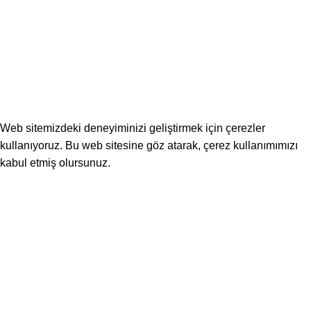
Public Fine Dine & Lounge © 2021 | Tüm Hakları Saklıdır!
Web sitemizdeki deneyiminizi geliştirmek için çerezler
kullanıyoruz. Bu web sitesine göz atarak, çerez kullanımımızı
kabul etmiş olursunuz.
KABUL ET