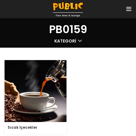
PB0159
KATEGORI
Sıcak İçecekler