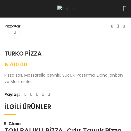
Pizzalar
Büyüt
TURKO PİZZA
₺
700.00
Pizza sos, Mozzarella peyniri, Sucuk, Pastırma, Dana janbon
ve Mantar ile
Paylaş
İLGILI ÜRÜNLER
Close
Close
Close
Close
Close
Close
Close
TON BALIKLI PİZZA
Çıtır Tavuk Pizza