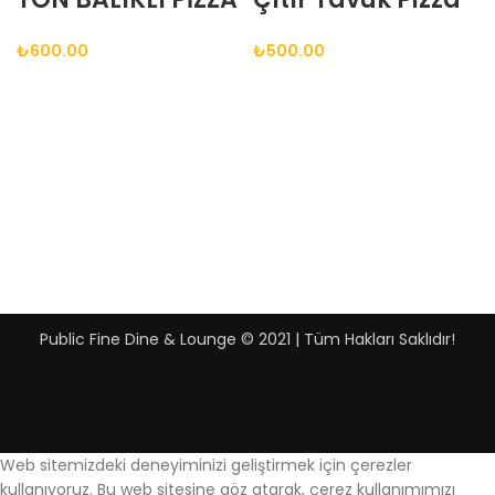
₺
600.00
₺
500.00
Public Fine Dine & Lounge © 2021 | Tüm Hakları Saklıdır!
Web sitemizdeki deneyiminizi geliştirmek için çerezler
kullanıyoruz. Bu web sitesine göz atarak, çerez kullanımımızı