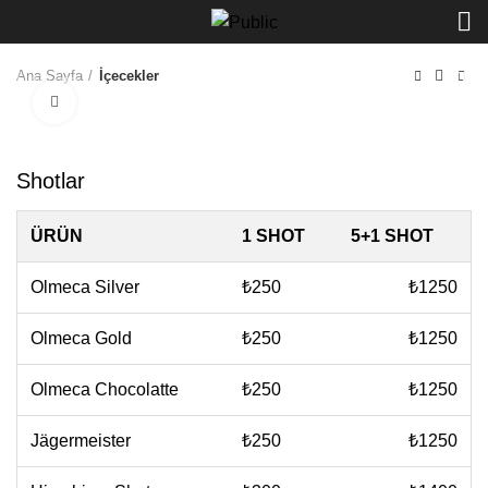
Ana Sayfa
İçecekler
Büyüt
Start typing to see products you are looking for.
Shotlar
ÜRÜN
1 SHOT
5+1 SHOT
Olmeca Silver
₺250
₺1250
Olmeca Gold
₺250
₺1250
Olmeca Chocolatte
₺250
₺1250
Jägermeister
₺250
₺1250