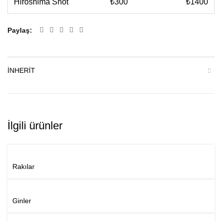
Hiroshima Shot
₺300
₺1400
Paylaş
INHERIT
İlgili ürünler
Rakılar
Ginler