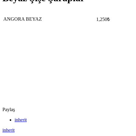
ANGORA BEYAZ
1,250₺
Paylaş
inherit
inherit