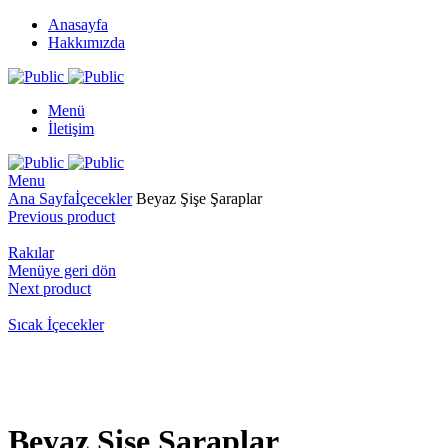
Anasayfa
Hakkımızda
Menü
İletişim
Menu
Ana Sayfa
İçecekler
Beyaz Şişe Şaraplar
Previous product
Rakılar
Menüye geri dön
Next product
Sıcak İçecekler
Büyüt
Beyaz Şişe Şaraplar